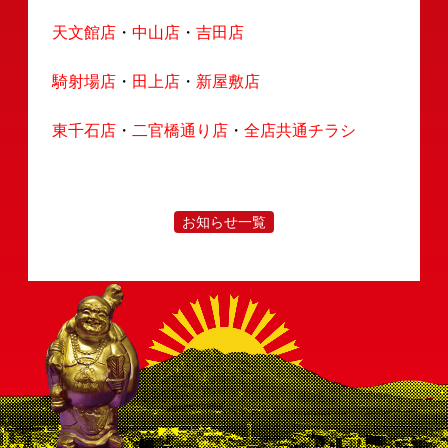
採用情報
会社案内
決済情報
店舗情報
お知らせ
天文館店
・
中山店
・
吉田店
騎射場店
・
田上店
・
新屋敷店
東千石店
・
二官橋通り店
・
全店共通チラシ
お知らせ一覧