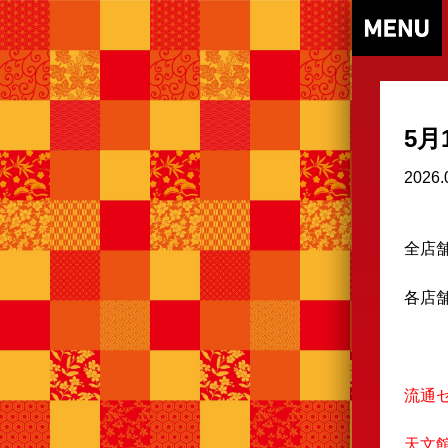
5
2026.
全店
各店
↓
流通
天文