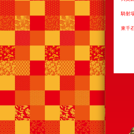
騎射
東千