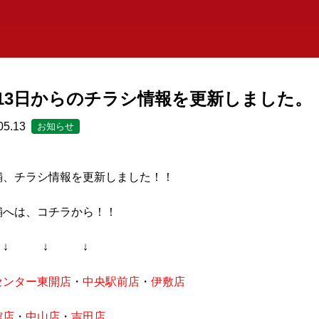
月13日からのチラシ情報を更新しました。
05.13
お知らせ
舗、チラシ情報を更新しました！！
舗へは、コチラから！！
 ↓ ↓
センター東開店
・
中央駅前店
・
伊敷店
館店
・
中山店
・
吉田店