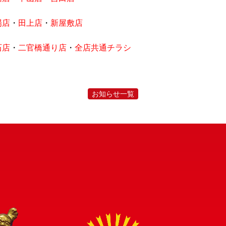
場店
・
田上店
・
新屋敷店
採用情報
会社案内
決済情報
店舗情報
お知らせ
石店
・
二官橋通り店
・
全店共通チラシ
お知らせ一覧