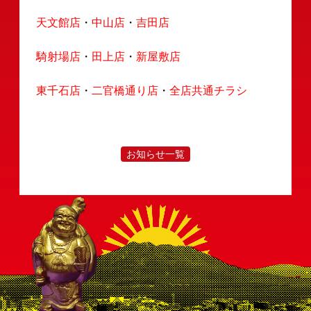
採用情報
会社案内
決済情報
店舗情報
お知らせ
天文館店
・
中山店
・
吉田店
騎射場店
・
田上店
・
新屋敷店
東千石店
・
二官橋通り店
・
全店共通チラシ
お知らせ一覧