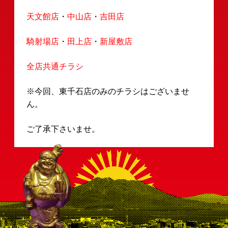
採用情報
会社案内
決済情報
店舗情報
お知らせ
天文館店
・
中山店
・
吉田店
騎射場店
・
田上店
・
新屋敷店
全店共通チラシ
※今回、東千石店のみのチラシはございませ
ん。
ご了承下さいませ。
お知らせ一覧