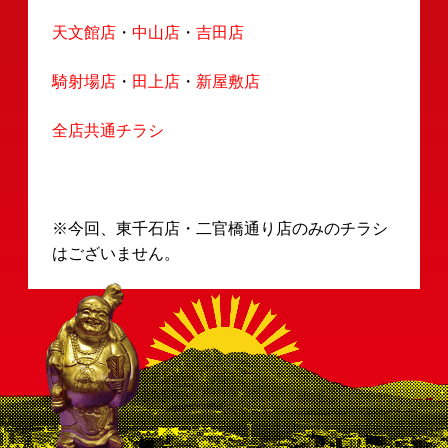
採用情報
会社案内
決済情報
店舗情報
お知らせ
天文館店
・
中山店
・
吉田店
騎射場店
・
田上店
・
新屋敷店
全店共通チラシ
※今回、東千石店・二官橋通り店のみのチラシ
はございません。
ご了承下さいませ。
お知らせ一覧