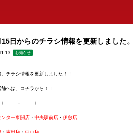
1月15日からのチラシ情報を更新しました
11.13
お知らせ
舗、チラシ情報を更新しました！！
舗へは、コチラから！！
 ↓ ↓
センター東開店
・
中央駅前店
・
伊敷店
館
・
吉田店
・
中山店