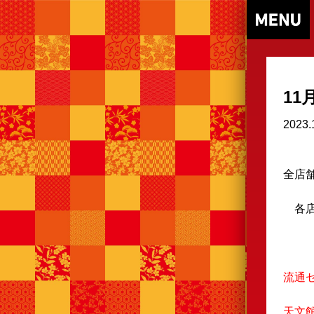
1
2023.
全店
各店
↓
流通
天文