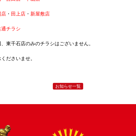
場店
・
田上店
・
新屋敷店
採用情報
会社案内
決済情報
店舗情報
お知らせ
共通チラシ
回、東千石店のみのチラシはございません。
承くださいませ。
お知らせ一覧