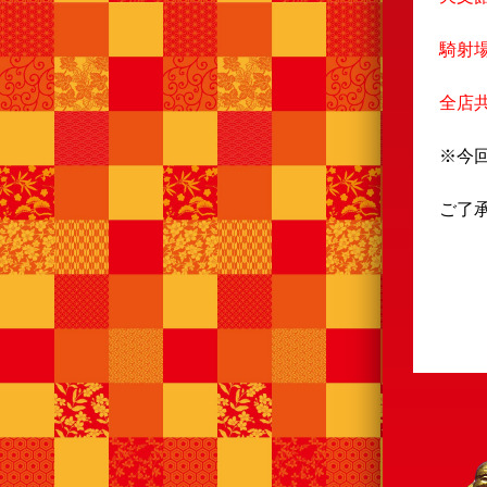
騎射
全店
※今
ご了